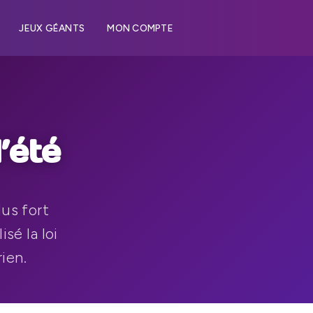
JEUX GÉANTS
MON COMPTE
’été
lus fort
isé la loi
rien.