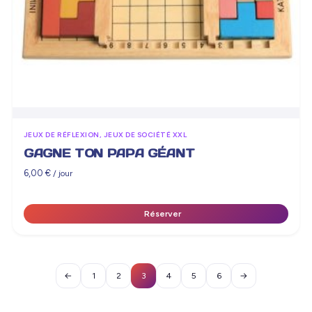
JEUX DE RÉFLEXION, JEUX DE SOCIÉTÉ XXL
GAGNE TON PAPA GÉANT
6,00
€
/ jour
Réserver
←
1
2
3
4
5
6
→