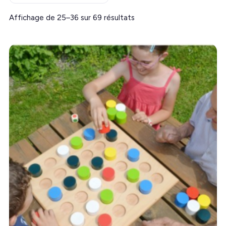
Trié
Affichage de 25–36 sur 69 résultats
par
prix
croissant