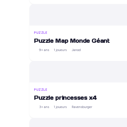
PUZZLE
Puzzle Map Monde Géant
9+ ans
1 joueurs
Janod
PUZZLE
Puzzle princesses x4
3+ ans
1 joueurs
Ravensburger