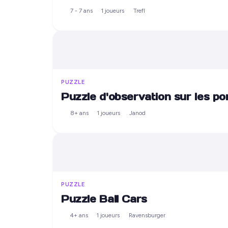
7 - 7 ans
1 joueurs
Trefl
PUZZLE
Puzzle d'observation sur les p
8+ ans
1 joueurs
Janod
PUZZLE
Puzzle Ball Cars
4+ ans
1 joueurs
Ravensburger