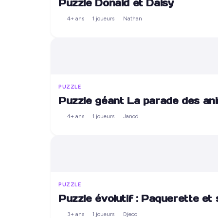
Puzzle Donald et Daisy
4+ ans
1 joueurs
Nathan
PUZZLE
Puzzle géant La parade des an
4+ ans
1 joueurs
Janod
PUZZLE
Puzzle évolutif : Paquerette et
3+ ans
1 joueurs
Djeco