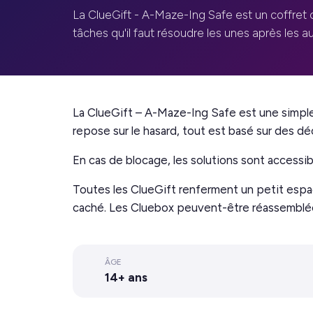
La ClueGift - A-Maze-Ing Safe est un coffret
tâches qu'il faut résoudre les unes après les aut
La
ClueGift – A-Maze-Ing Safe
est une simple
repose sur le hasard, tout est basé sur des d
En cas de blocage, les solutions sont accessibl
Toutes les ClueGift renferment un petit espa
caché. Les Cluebox peuvent-être réassemblées
ÂGE
14+ ans