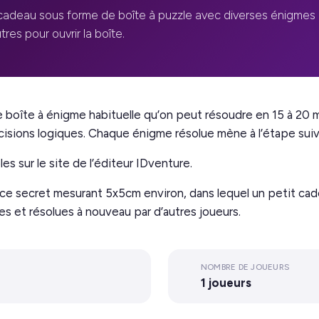
 cadeau sous forme de boîte à puzzle avec diverses énigmes 
res pour ouvrir la boîte.
 boîte à énigme habituelle qu’on peut résoudre en 15 à 20 m
écisions logiques. Chaque énigme résolue mène à l’étape sui
es sur le site de l’éditeur IDventure.
ce secret mesurant 5x5cm environ, dans lequel un petit cad
 et résolues à nouveau par d’autres joueurs.
NOMBRE DE JOUEURS
1 joueurs