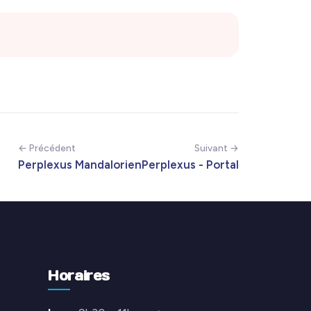
← Précédent
Suivant →
Perplexus Mandalorien
Perplexus - Portal
Horaires