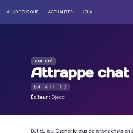
LA LUDOTHÈQUE
ACTUALITÉS
JEUX
HABILETÉ
Attrappe chat
E4-ATT-01
Éditeur :
Djeco
But du jeu: Gagner le plus de jetons chats en 