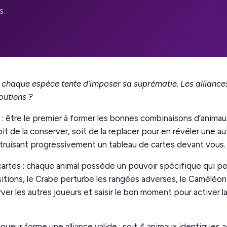
s.
 chaque espèce tente d’imposer sa suprématie. Les alliances
outiens ?
e : être le premier à former les bonnes combinaisons d’anima
t de la conserver, soit de la replacer pour en révéler une aut
truisant progressivement un tableau de cartes devant vous.
cartes : chaque animal possède un pouvoir spécifique qui peu
tions, le Crabe perturbe les rangées adverses, le Caméléon s
 les autres joueurs et saisir le bon moment pour activer la
ueur forme une alliance valide : soit 4 animaux identiques 