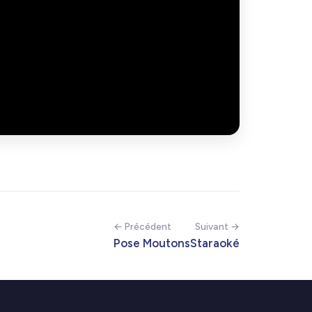
← Précédent
Suivant →
Pose Moutons
Staraoké