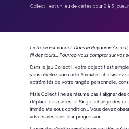
Collect ! est un jeu de cartes pour 2 à 5 joueur
Le trône est vacant. Dans le Royaume Animal,
fil des tours… Pourrez-vous compter sur vos s
Dans le jeu
Collect !
, votre objectif est simpl
vous révélez une carte Animal et choisissez soi
extrémités de votre rangée personnelle, cons
Mais
Collect !
ne se résume pas à aligner des 
déplace des cartes, le Singe échange des posi
immédiate sous condition… Vous devez observer
adversaires dans leur progression.
La manche s’arrête immédiatement dès qu’un jo