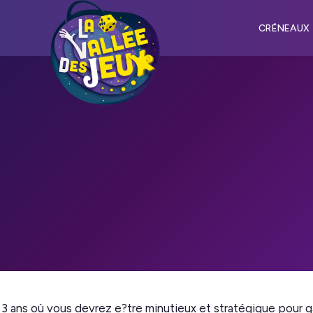
CRÉNEAUX
e 3 ans où vous devrez e?tre minutieux et stratégique pour ga