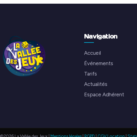
Navigation
Accueil
Événements
Tarifs
Actualités
Espace Adhérent
©2026 La Vallée des Jeux |
Mentions légales
|
RGPD
|
CGV Location
|
Stat