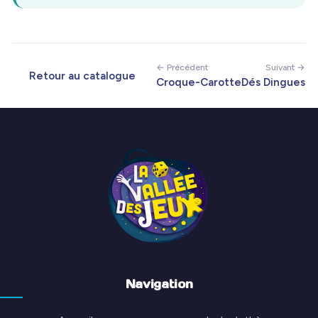
← Précédent
Suivant →
Retour au catalogue
Croque-Carotte
Dés Dingues
Navigation