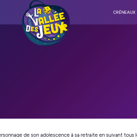
CRÉNEAUX
personnage de son adolescence à sa retraite en suivant tous