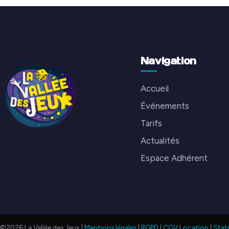
Navigation
Accueil
Événements
Tarifs
Actualités
Espace Adhérent
©2026 La Vallée des Jeux |
Mentions légales
|
RGPD
|
CGV Location
|
Stat