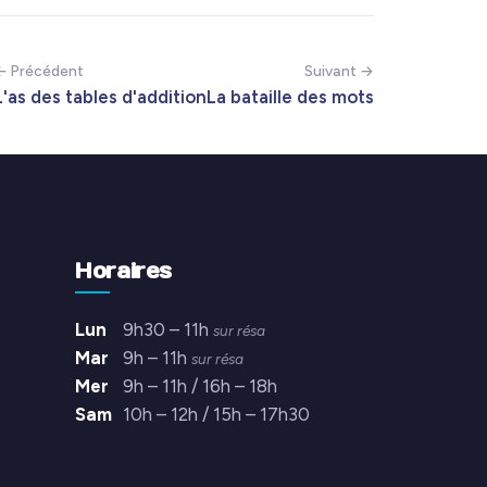
← Précédent
Suivant →
L'as des tables d'addition
La bataille des mots
Horaires
Lun
9h30 – 11h
sur résa
Mar
9h – 11h
sur résa
Mer
9h – 11h / 16h – 18h
Sam
10h – 12h / 15h – 17h30