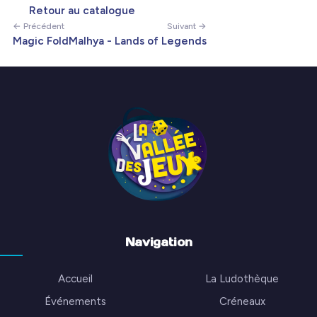
Retour au catalogue
← Précédent
Suivant →
Magic Fold
Malhya - Lands of Legends
Navigation
Accueil
La Ludothèque
Événements
Créneaux