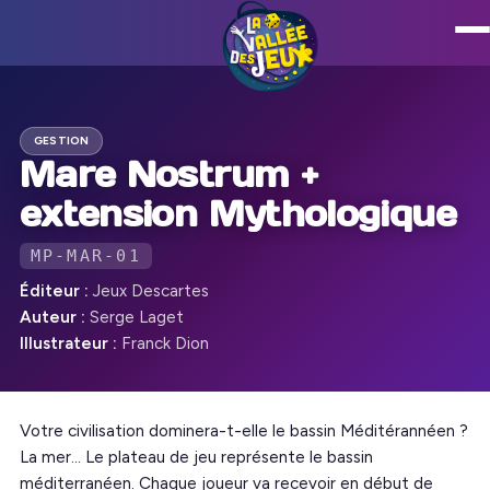
GESTION
Mare Nostrum +
extension Mythologique
MP-MAR-01
Éditeur :
Jeux Descartes
Auteur :
Serge Laget
Illustrateur :
Franck Dion
Votre civilisation dominera-t-elle le bassin Méditérannéen ?
La mer… Le plateau de jeu représente le bassin
méditerranéen. Chaque joueur va recevoir en début de