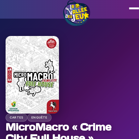
CARTES
ENQUÊTE
MicroMacro « Crime
City Full House »