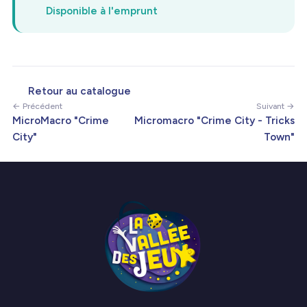
Disponible à l'emprunt
Retour au catalogue
← Précédent
Suivant →
MicroMacro "Crime
Micromacro "Crime City - Tricks
City"
Town"