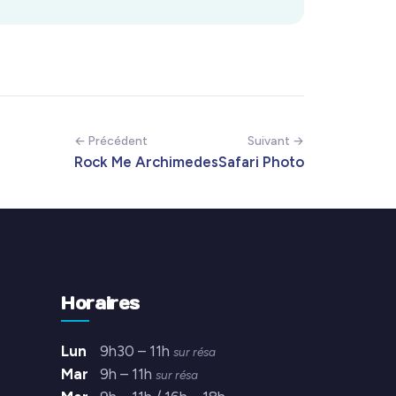
← Précédent
Suivant →
Rock Me Archimedes
Safari Photo
Horaires
Lun
9h30 – 11h
sur résa
Mar
9h – 11h
sur résa