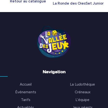
Retour au catalogue
La Ronde des Oies
Set Junior
Navigation
Accueil
La Ludothèque
Événements
Créneaux
Tarifs
L’équipe
Actualités
Jeux géants