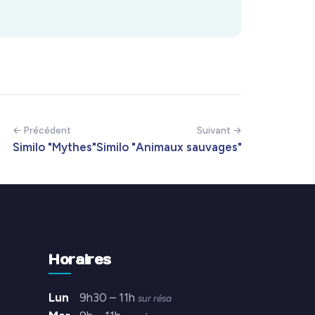
← Précédent
Suivant →
Similo "Mythes"
Similo "Animaux sauvages"
Horaires
Lun
9h30 – 11h
sur résa