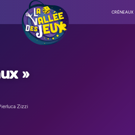
CRÉNEAUX
ux »
ierluca Zizzi