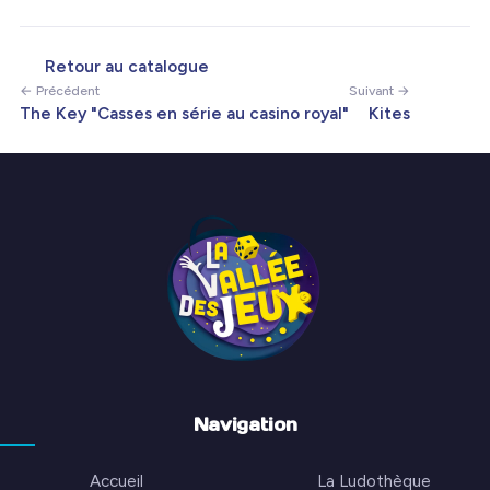
Retour au catalogue
← Précédent
Suivant →
The Key "Casses en série au casino royal"
Kites
Navigation
Accueil
La Ludothèque