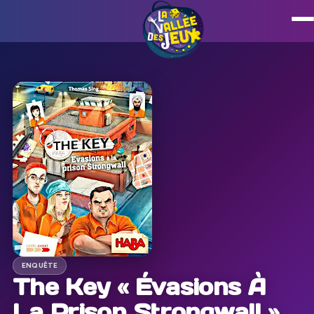
ENQUÊTE
The Key « Évasions À
La Prison Strongwall »