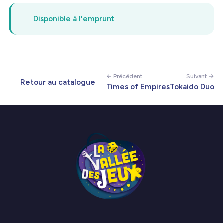
Disponible à l'emprunt
← Précédent
Suivant →
Retour au catalogue
Times of Empires
Tokaido Duo