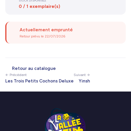
STOCK DISPONIBLE
0 / 1 exemplaire(s)
Actuellement emprunté
Retour prévu le 22/07/2026
Retour au catalogue
← Précédent
Suivant →
Les Trois Petits Cochons Deluxe
Yinsh