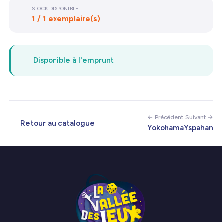
STOCK DISPONIBLE
1 / 1 exemplaire(s)
Disponible à l'emprunt
← Précédent
Suivant →
Retour au catalogue
Yokohama
Yspahan