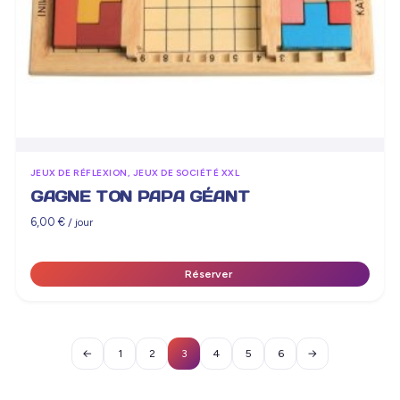
JEUX DE RÉFLEXION, JEUX DE SOCIÉTÉ XXL
GAGNE TON PAPA GÉANT
6,00
€
/ jour
Réserver
←
1
2
3
4
5
6
→