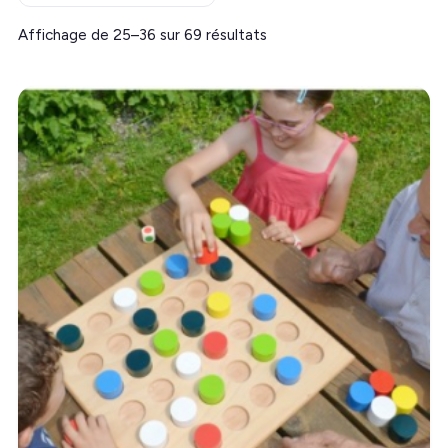
Trié
Affichage de 25–36 sur 69 résultats
par
prix
croissant